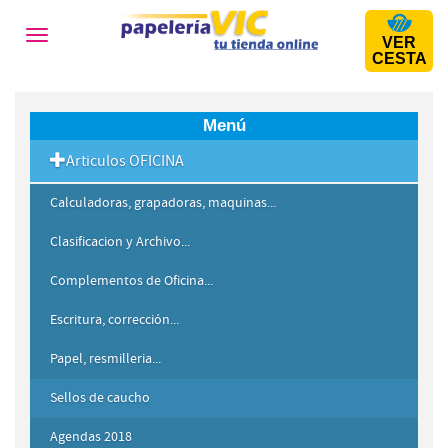
Toggle
VER
navigation
CESTA
Menú
Articulos OFICINA
Calculadoras, grapadoras, maquinas...
Clasificacion y Archivo...
Complementos de Oficina...
Escritura, corrección...
Papel, resmilleria...
Sellos de caucho
Agendas 2018