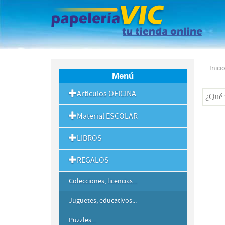
Inici
Menú
Articulos OFICINA
Material ESCOLAR
LIBROS
REGALOS
Colecciones, licencias...
Juguetes, educativos...
Puzzles...